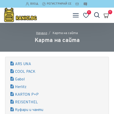
ВХОД
РЕГИСТРИРАЙ СЕ
0
0
Карта на сайта
Начало
Карта на сайта
ARS UNA
COOL PACK
Gabol
Herlitz
KARTON P+P
REISENTHEL
Куфари и чанти