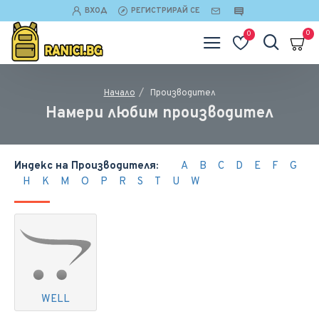
ВХОД
РЕГИСТРИРАЙ СЕ
0
0
Производител
Начало
Намери любим производител
Индекс на Производителя:
A
B
C
D
E
F
G
H
K
M
O
P
R
S
T
U
W
WELL