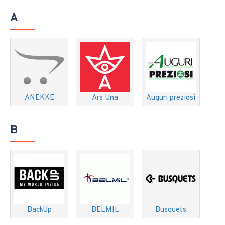
A
ANEKKE
Ars Una
Auguri preziosi
B
BackUp
BELMIL
Busquets