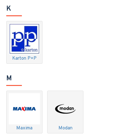
K
Karton P+P
M
Maxima
Modan