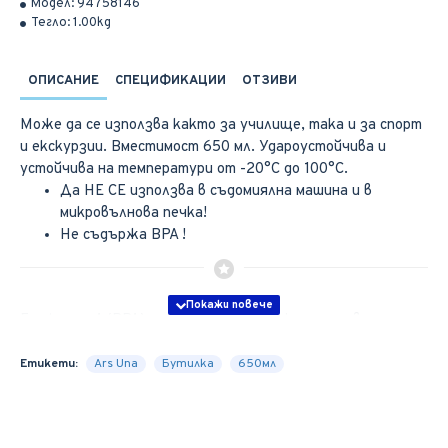
Модел:
94758146
Тегло:
1.00kg
ОПИСАНИЕ
СПЕЦИФИКАЦИИ
ОТЗИВИ
Може да се използва както за училище, така и за спорт
и екскурзии. Вместимост 650 мл. Удароустойчива и
устойчива на температури от -20°C до 100°C.
Да НЕ СЕ използва в съдомиялна машина и в
микровълнова печка!
Не съдържа BPA !
Бисфенол-A (BPA) е един от най-широко използвания
материал при пласмасовите изделия , за който научни
изследвания са показали, че в дългосрочен план може да
Етикети:
Ars Una
Бутилка
650мл
повлияе неблагоприятно на мозъка и други органи, може
да наруши хормоналния баланс при децата и
подрастващите и увеличава риска за някои ракови