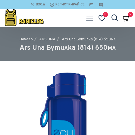
ВХОД
РЕГИСТРИРАЙ СЕ
0
0
ARS UNA
Ars Una Бутилка (814) 650мл
Начало
Ars Una Бутилка (814) 650мл