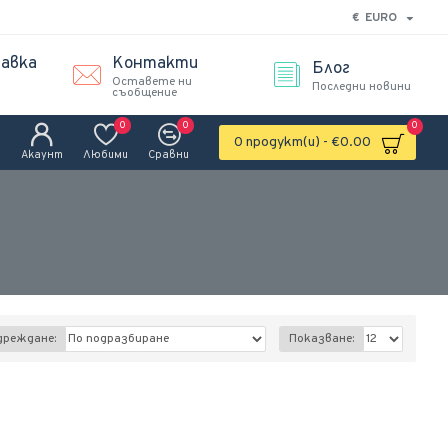
€
EURO
авка
Контакти
Блог
Оставете ни
Последни новини
съобщение
0
0
0
0 продукт(и) - €0.00
Акаунт
Любими
Сравни
дреждане:
Показване: