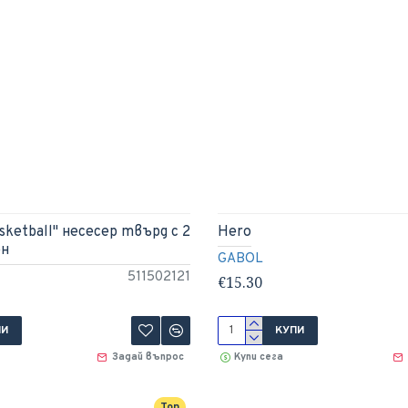
sketball" несесер твърд с 2
Hero
ен
GABOL
511502121
€15.30
ПИ
КУПИ
Задай въпрос
Купи сега
Топ