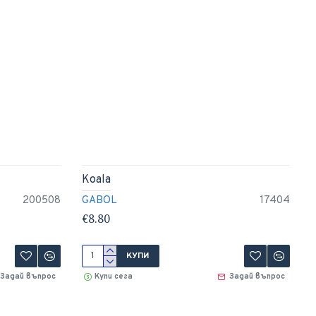
Koala
200508
GABOL
17404
€8.80
КУПИ
Задай въпрос
Купи сега
Задай въпрос