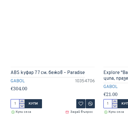
ABS куфар 77 см. бежов – Paradise
Explore "Ba
ципа, праз
GABOL
10354706
GABOL
€304.00
€21.00
КУПИ
КУ
Купи сега
Задай въпрос
Купи сега