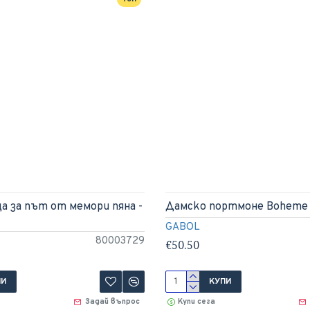
а за път от мемори пяна -
Дамско портмоне Boheme
GABOL
80003729
€50.50
ПИ
КУПИ
Задай въпрос
Купи сега