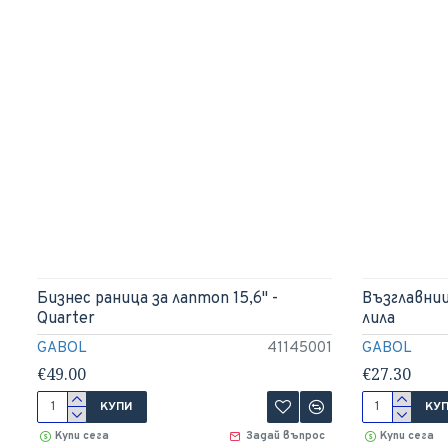
Бизнес раница за лаптоп 15,6" -
Възглавниц
Quarter
лила
GABOL
41145001
GABOL
€49.00
€27.30
КУПИ
КУ
Купи сега
Задай въпрос
Купи сега