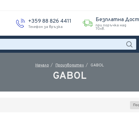
Безплатна Дост
+359 88 826 4411
при поръчка над
Телефон за връзка
70лв.
Производител
GABOL
Начало
GABOL
По