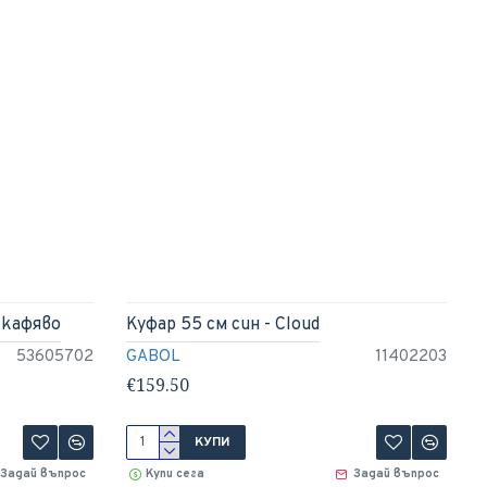
 кафяво
Куфар 55 см син - Cloud
53605702
GABOL
11402203
€159.50
КУПИ
Задай въпрос
Купи сега
Задай въпрос