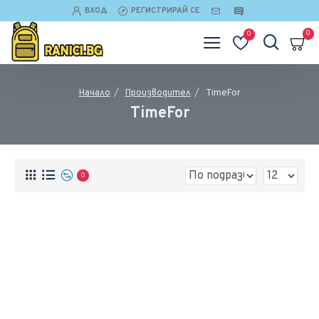
ВХОД
РЕГИСТРИРАЙ СЕ
0
0
Производител
TimeFor
Начало
TimeFor
0