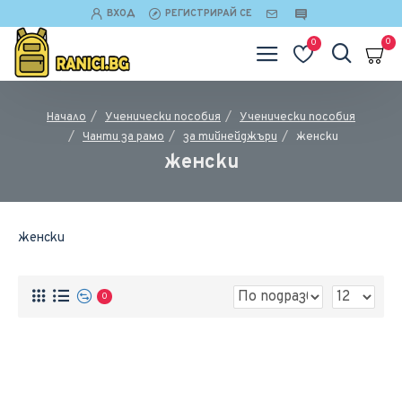
ВХОД
РЕГИСТРИРАЙ СЕ
0
0
Ученически пособия
Ученически пособия
Начало
Чанти за рамо
за тийнейджъри
женски
женски
женски
0